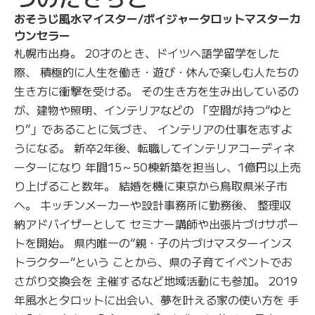
おそうじ風水マイスター/ボイジャータロットマスターカ
ウンセラー
札幌市出身。 20才のとき、ドイツへ語学留学をした
際、 積極的に人生を働き・遊び・休んで楽しむ人たちの
生き方に衝撃を受ける。 その生き方を生み出しているの
が、建物や照明、インテリアなどの 「空間が持つ“ゆと
り”」であることに気づき、 インテリアの仕事を志すよ
うになる。 新卒2年後、転職してインテリアコーディネ
ーターになり 年間15～50棟新築を担当し、1億円以上売
り上げること数年。 結婚を機に東京から鳥取県米子市
へ。 キッチンメーカーや設計事務所に勤務後、 整理収
納アドバイザーとして セミナー講師や出張片づけサポー
トを開始。 県内唯一の“親・子の片づけマスターインス
トラクター“という ことから、県の子育てイベントでお
さがり交換会を 主催するなど地域活動にも参加。 2019
年風水とタロットに出会い、夢を叶える家の使い方を 手